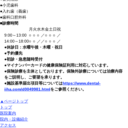
●
小児歯科
●
入れ歯（義歯）
●
歯科口腔外科
■
診療時間
月
火
水
木
金
土
日
祝
9:00～13:00
○
○
○
／
○
○
○
／
14:00～18:00
○
○
／
／
○
○
○
／
●
休診日：水曜午後・木曜・祝日
●
予約優先
●
初診・急患随時受付
●
マイナンバーカードの健康保険証利用に対応しています。
●
保険診療を主体としております。保険外診療については治療内容
をご説明し、ご要望を承ります。
●
施設基準届出項目等については
https://www.dental-
iiha.com/d0049981.html
をご参照ください。
▲ページトップ
トップ
医院案内
院内・設備紹介
アクセス