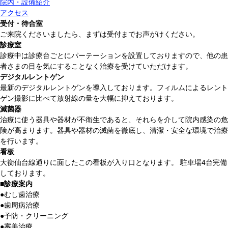
院内・設備紹介
アクセス
受付・待合室
ご来院くださいましたら、まずは受付までお声がけください。
診療室
診療中は診療台ごとにパーテーションを設置しておりますので、他の患
者さまの目を気にすることなく治療を受けていただけます。
デジタルレントゲン
最新のデジタルレントゲンを導入しております。フィルムによるレント
ゲン撮影に比べて放射線の量を大幅に抑えております。
滅菌器
治療に使う器具や器材が不衛生であると、それらを介して院内感染の危
険が高まります。器具や器材の滅菌を徹底し、清潔・安全な環境で治療
を行います。
看板
大衡仙台線通りに面したこの看板が入り口となります。 駐車場4台完備
しております。
■
診療案内
●
むし歯治療
●
歯周病治療
●
予防・クリーニング
●
審美治療